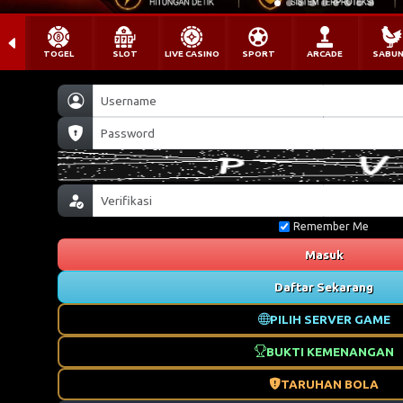
TOGEL
SLOT
LIVE CASINO
SPORT
ARCADE
SABU
Remember Me
Masuk
Daftar Sekarang
PILIH SERVER GAME
BUKTI KEMENANGAN
TARUHAN BOLA