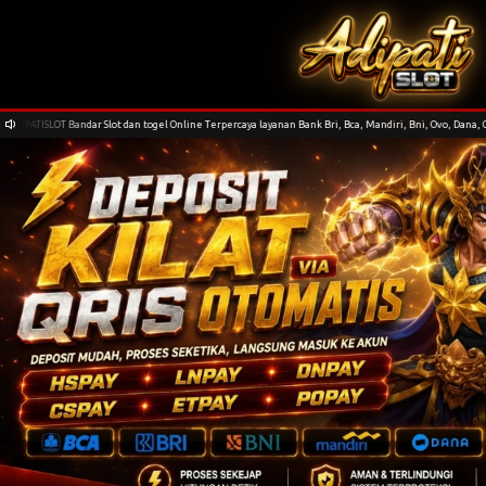
ISLOT Bandar Slot dan togel Online Terpercaya layanan Bank Bri, Bca, Mandiri, Bni, Ovo, Dana, Gopay, 